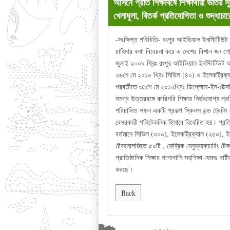
আসনে প্রতি শিক্ষাবর্ষে শিক্ষার্থীরা ভর্তির
খেলাধূলা, বিতর্ক প্রতিযোগিতা ও শুদ্ধাচা
-সংক্ষিপ্ত পরিচিতি- রংপুর আইডিয়াল ইনস্টিটিউট 
চাহিদার কথা বিবেচনা করে এ দেশের বিশাল জন গোষ
জুলাই ২০০৯ খ্রিঃ রংপুর আইডিয়াল ইনস্টিটিউট অব
২৬শে মে ২০১০ খ্রিঃ সিভিল (৪০) ও ইলেকট্রিক্
পরবর্তীতে ৩১শে মে ২০১২খ্রিঃ ডিপ্লোমা-ইন-টেক্সট
সমগ্র উত্তরবঙ্গে কারিগরি শিক্ষার নির্ভরযোগ্য প্র
পরিচালিত সফল একটি প্রকল্প স্কিলস এন্ড ট্রেনিং
বেসরকারী পলিটেকনিক হিসাবে বিবেচিত হয়। প্রতিষ্
বর্তমানে সিভিল (৩০০), ইলেকট্রিক্যাল (২৫০), ইল
টেকনোলজিতে ৫০টি , ফেব্রিক মেনুফ্যাকচারিং টেকনো
প্রাতিষ্ঠানিক শিক্ষার পাশাপাশি সহশিক্ষা যেমনঃ রাষ
করছে।
Back