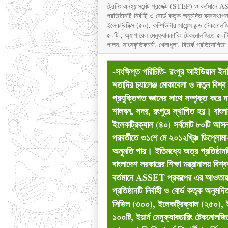
ট্রেনিং এনহ্যান্সমেন্ট প্রজেক্ট (STEP) ও বর্তমান
প্রতিষ্ঠানটি নির্বাহী ও বোর্ড কতৃক অনুমদিত ব্যবস
ইলেকট্রনিক্স (৫০), কম্পিউটার সায়েন্স এন্ড টেকনো
৫০টি , অ্যাপারেল মেনুফ্যাকচারিং টেকনোলজিতে ৫০টি ,সর
পালন, সাংস্কৃতিকচর্চা, খেলাধূলা, বিতর্ক প্রতিযোগিতা
-সংক্ষিপ্ত পরিচিতি- রংপুর আইডিয়াল ইন
শতাব্দির চ্যালেঞ্জ মোকাবেলা ও নতুন বি
প্রযুক্তিগত জ্ঞানের সাথে সম্পৃক্ত কর
শালবন, সদর, রংপুরে স্থাপিত হয়। বাংলা
ইলেকট্রিক্যাল (৪০) সর্বমোট ৮০টি আস
পরবর্তীতে ৩১শে মে ২০১২খ্রিঃ ডিপ্লোমা-ই
অনুমতি পায়। ইতিমধ্যে অত্র প্রতিষ্ঠানটি 
বাংলাদেশ সরকারের শিক্ষা মন্ত্রানালয় বি
বর্তমানে ASSET প্রকল্পের এর আওতায় ছা
প্রতিষ্ঠানটি নির্বাহী ও বোর্ড কতৃক অনু
সিভিল (৩০০), ইলেকট্রিক্যাল (২৫০), ই
১০০টি, ইয়ার্ন মেনুফ্যাকচারিং টেকনোলজ