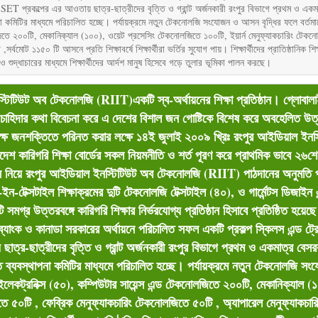
ে ASSET প্রকল্পের এর আওতায় ছাত্র-ছাত্রীদের বৃত্তি ও গ্রান্ট অর্জনকারী রংপুর বিভাগে প্রথম ও 
্থাপনা কমিটির মাধ্যমে পরিচালিত হচ্ছে। পর্যায়ক্রমে নতুন টেকনোলজি সংযোজন ও আসন বৃদ্ধির ফলে বর্
লজিতে ২০০টি, মেকানিক্যাল (১০০), ওয়েট প্রসেসিং টেকনোলজিতে ১০০টি, ইয়ার্ন মেনুফ্যাকচারিং টেকন
্বমোট ১১৫০ টি আসনে প্রতি শিক্ষাবর্ষে শিক্ষার্থীরা ভর্তির সুযোগ পায়। শিক্ষার্থীদের প্রাতিষ্ঠানিক শি
 ও শুদ্ধাচারের মাধ্যমে শিক্ষার্থীদের আর্দশ মানুষ হিসেবে গড়ে তুলার ভূমিকা পালন করছে।
স্টিটিউট অব টেকনোলজি (RIIT)একটি স্ব-অর্থায়নের শিক্ষা প্রতিষ্ঠান। গ্লোবা
শ্ব চাহিদার কথা বিবেচনা করে এ দেশের বিশাল জন গোষ্টিকে বিশেষ করে অবহেলিত উ
ে দক্ষ জনশক্তিতে পরিনত করার লক্ষে ১৪ই জুলাই ২০০৯ খ্রিঃ রংপুর আইডিয়াল ইন
দেশ কারিগরি শিক্ষা বোর্ডের সকল নিয়মনীতি ও শর্ত পূরণ করে প্রাথমিক ভাবে ২৬
ন নিয়ে রংপুর আইডিয়াল ইনস্টিটিউট অব টেকনোলজি (RIIT) পাঠদানের অনুমতি 
ন-টেক্সটাইল শিক্ষাক্রমের দুটি টেকনোলজি টেক্সটাইল (৪০), ও গার্মেন্টস ডিজাইন 
সমগ্র উত্তরবঙ্গে কারিগরি শিক্ষার নির্ভরযোগ্য প্রতিষ্ঠান হিসাবে প্রতিষ্ঠিত হয়েছ
শ্বব্যাংক ও কানাডা সরকারের অর্থায়নে পরিচালিত সফল একটি প্রকল্প স্কিলস এন্ড ট্র
ত্র-ছাত্রীদের বৃত্তি ও গ্রান্ট অর্জনকারী রংপুর বিভাগে প্রথম ও একমাত্র বেস
মদিত ব্যবস্থাপনা কমিটির মাধ্যমে পরিচালিত হচ্ছে। পর্যায়ক্রমে নতুন টেকনোলজি স
লেকট্রনিক্স (৫০), কম্পিউটার সায়েন্স এন্ড টেকনোলজিতে ২০০টি, মেকানিক্যাল 
িতে ৫০টি , ফেব্রিক মেনুফ্যাকচারিং টেকনোলজিতে ৫০টি , অ্যাপারেল মেনুফ্যাকচা