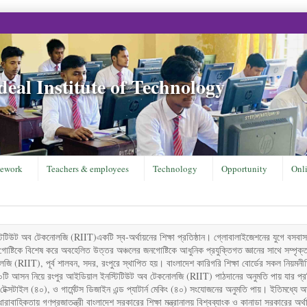
eal Institute of Technology
ework
Teachers & employees
Technology
Opportunity
Onl
টিটিউট অব টেকনোলজি (RIIT)একটি স্ব-অর্থায়নের শিক্ষা প্রতিষ্ঠান। গ্লোবালাইজেশনের যুগে বসবাস 
গোষ্টিকে বিশেষ করে অবহেলিত উত্তর অঞ্চলের জনগোষ্টিকে আধুনিক প্রযুক্তিগত জ্ঞানের সাথে সম্পৃক
ি (RIIT), পূর্ব শালবন, সদর, রংপুরে স্থাপিত হয়। বাংলাদেশ কারিগরি শিক্ষা বোর্ডের সকল নিয়মনী
 ৮০টি আসন নিয়ে রংপুর আইডিয়াল ইনস্টিটিউট অব টেকনোলজি (RIIT) পাঠদানের অনুমতি পায় যার প্র
েক্সটাইল (৪০), ও গার্মেন্টস ডিজাইন এন্ড প্যাটার্ন মেকিং (৪০) সংযোজনের অনুমতি পায়। ইতিমধ্যে অত্
র ধারাবাহিকতায় গণপ্রজাতন্ত্রী বাংলাদেশ সরকারের শিক্ষা মন্ত্রানালয় বিশ্বব্যাংক ও কানাডা সরকারের অ