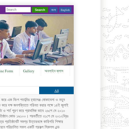
বাংলা
English
Search
ine Form
Gallery
অনলাইন ক্লাস
All
করে এক বিংশ শতাব্দির চ্যালেঞ্জ মোকাবেলা ও নতুন
্ত করে দক্ষ জনশক্তিতে পরিনত করার লক্ষে ১৪ই জুলাই
তি ও শর্ত পূরণ করে প্রাথমিক ভাবে ২৬শে মে ২০১০
তিষ্ঠান কোড ১৬১০০। পরবর্তীতে ৩১শে মে ২০১২খ্রিঃ
র প্রতিষ্ঠানটি সমগ্র উত্তরবঙ্গে কারিগরি শিক্ষার
র্থায়নে পরিচালিত সফল একটি প্রকল্প স্কিলস এন্ড