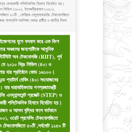
একমাত্র বেসরকারী পলিটেকনিক হিসাবে বিবেচিত হয়।
তমানে সিভিল (৩০০), ইলেকট্রিক্যাল (২৫০),
োলজিতে ৫০টি , ফেব্রিক মেনুফ্যাকচারিং টেকনোলজিতে
ক্ষার পাশাপাশি সহশিক্ষা যেমনঃ রাষ্টীয় ও জাতীয় দিবস
লাইজেশনের যুগে বসবাস করে এক বিংশ
ত্তর অঞ্চলের জনগোষ্টিকে আধুনিক
স্টিটিউট অব টেকনোলজি (RIIT), পূর্ব
শে মে ২০১০ খ্রিঃ সিভিল (৪০) ও
পায় যার প্রতিষ্ঠান কোড ১৬১০০।
এন্ড প্যাটার্ন মেকিং (৪০) সংযোজনের
ে। যার ধারাবাহিকতায় গণপ্রজাতন্ত্রী
েনিং এনহ্যান্সমেন্ট প্রজেক্ট (STEP) ও
রকারী পলিটেকনিক হিসাবে বিবেচিত হয়।
ংযোজন ও আসন বৃদ্ধির ফলে বর্তমানে
(১০০), ওয়েট প্রসেসিং টেকনোলজিতে
রিং টেকনোলজিতে ৫০টি ,সর্বমোট ১১৫০ টি