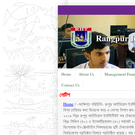
Rangpur Id
Home
About Us
Management Fram
Contact Us
নোটিশ
Home
/ -সংক্ষিপ্ত পরিচিতি- রংপুর আইডিয়াল ইনস্
বিশ্ব চাহিদার কথা বিবেচনা করে এ দেশের বিশাল জন 
২০০৯ খ্রিঃ রংপুর আইডিয়াল ইনস্টিটিউট অব টেকনোলজ
খ্রিঃ সিভিল (৪০) ও ইলেকট্রিক্যাল (৪০) সর্বমোট
ডিপ্লোমা-ইন-টেক্সটাইল শিক্ষাক্রমের দুটি টেকনোলজি ট
নির্ভরযোগ্য প্রতিষ্ঠান হিসাবে প্রতিষ্ঠিত হয়েছে। যা