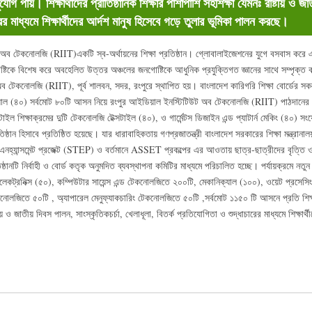
 সুযোগ পায়। শিক্ষার্থীদের প্রাতিষ্ঠানিক শিক্ষার পাশাপাশি সহশিক্ষা যেমনঃ রাষ্টীয় ও 
রের মাধ্যমে শিক্ষার্থীদের আর্দশ মানুষ হিসেবে গড়ে তুলার ভূমিকা পালন করছে।
অব টেকনোলজি (RIIT)একটি স্ব-অর্থায়নের শিক্ষা প্রতিষ্ঠান। গ্লোবালাইজেশনের যুগে বসবাস করে এক 
্টিকে বিশেষ করে অবহেলিত উত্তর অঞ্চলের জনগোষ্টিকে আধুনিক প্রযুক্তিগত জ্ঞানের সাথে সম্পৃক্ত
 টেকনোলজি (RIIT), পূর্ব শালবন, সদর, রংপুরে স্থাপিত হয়। বাংলাদেশ কারিগরি শিক্ষা বোর্ডের সক
যাল (৪০) সর্বমোট ৮০টি আসন নিয়ে রংপুর আইডিয়াল ইনস্টিটিউট অব টেকনোলজি (RIIT) পাঠদানের 
াইল শিক্ষাক্রমের দুটি টেকনোলজি টেক্সটাইল (৪০), ও গার্মেন্টস ডিজাইন এন্ড প্যাটার্ন মেকিং (৪০) স
তিষ্ঠান হিসাবে প্রতিষ্ঠিত হয়েছে। যার ধারাবাহিকতায় গণপ্রজাতন্ত্রী বাংলাদেশ সরকারের শিক্ষা মন্ত্রান
 এনহ্যান্সমেন্ট প্রজেক্ট (STEP) ও বর্তমানে ASSET প্রকল্পের এর আওতায় ছাত্র-ছাত্রীদের বৃত্তি ও 
ঠানটি নির্বাহী ও বোর্ড কতৃক অনুমদিত ব্যবস্থাপনা কমিটির মাধ্যমে পরিচালিত হচ্ছে। পর্যায়ক্রমে 
েকট্রনিক্স (৫০), কম্পিউটার সায়েন্স এন্ড টেকনোলজিতে ২০০টি, মেকানিক্যাল (১০০), ওয়েট প্রসেসিং
লজিতে ৫০টি , অ্যাপারেল মেনুফ্যাকচারিং টেকনোলজিতে ৫০টি ,সর্বমোট ১১৫০ টি আসনে প্রতি শিক্ষাবর্ষে 
্টীয় ও জাতীয় দিবস পালন, সাংস্কৃতিকচর্চা, খেলাধূলা, বিতর্ক প্রতিযোগিতা ও শুদ্ধাচারের মাধ্যমে শিক্ষার