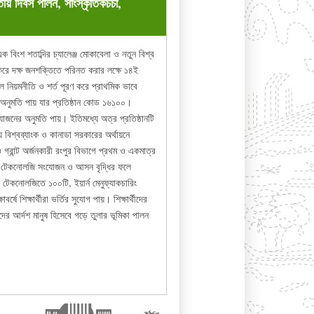
জাতীয় দিবস পালন, সাংস্কৃতিকচর্চা,
বিংশ শতাব্দির চ্যালেঞ্জ মোকাবেলা ও নতুন বিশ্ব
 করে দক্ষ জনশক্তিতে পরিনত করার লক্ষে ১৪ই
ল নিয়মনীতি ও শর্ত পূরণ করে প্রাথমিক ভাবে
অনুমতি পায় যার প্রতিষ্ঠান কোড ১৬১০০।
ংযোজনের অনুমতি পায়। ইতিমধ্যে অত্র প্রতিষ্ঠানটি
ালয় বিশ্বব্যাংক ও কানাডা সরকারের অর্থায়নে
গ্রান্ট অর্জনকারী রংপুর বিভাগে প্রথম ও একমাত্র
নতুন টেকনোলজি সংযোজন ও আসন বৃদ্ধির ফলে
 টেকনোলজিতে ১০০টি, ইয়ার্ন মেনুফ্যাকচারিং
শিক্ষার্থীরা ভর্তির সুযোগ পায়। শিক্ষার্থীদের
্থীদের আর্দশ মানুষ হিসেবে গড়ে তুলার ভূমিকা পালন