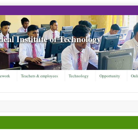
eal Institute of Technology
ework
Teachers & employees
Technology
Opportunity
Onl