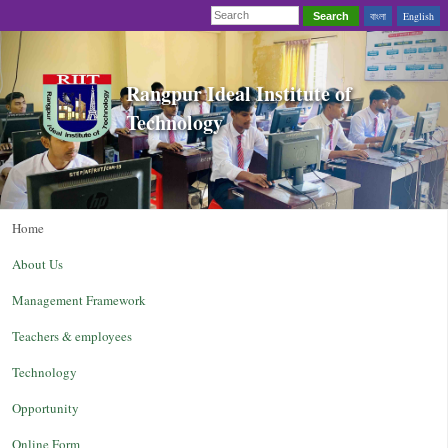
বাংলা
English
Search
Rangpur Ideal Institute of
Technology
Home
About Us
Management Framework
Teachers & employees
Technology
Opportunity
Online Form