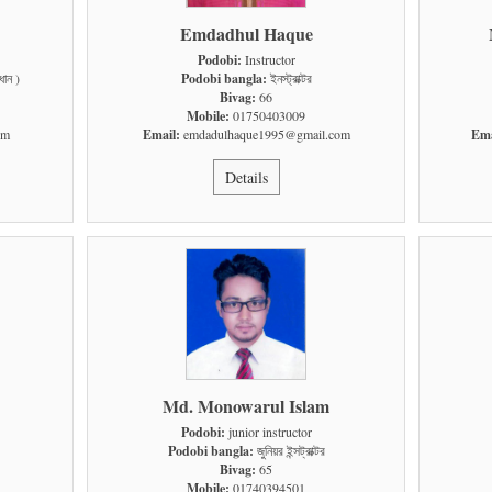
Emdadhul Haque
Podobi:
Instructor
ধান )
Podobi bangla:
ইনস্ট্রাক্টর
Bivag:
66
Mobile:
01750403009
om
Email:
emdadulhaque1995@gmail.com
Ema
Details
Md. Monowarul Islam
Podobi:
junior instructor
Podobi bangla:
জুনিয়র ইন্সট্রাক্টর
Bivag:
65
Mobile:
01740394501