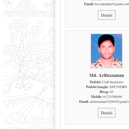
Email:
hossainalirpi@gmail.co
Details
Md. Arifuzzaman
Podobi:
Craft Instructor
Podobi bangla:
ক্রাফ্ট ইনস্ট্রাক্টর
Bivag:
65
Mobile:
01723588096
Email:
arifuzzaman702949@gmail.
Details