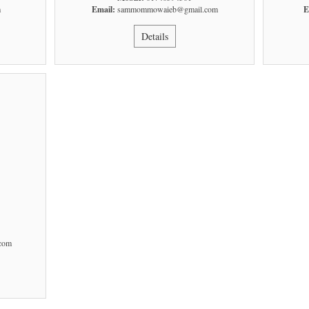
m
Email:
sammommowaieb@gmail.com
E
Details
com