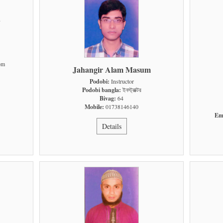
n
om
Jahangir Alam Masum
Podobi:
Instructor
Podobi bangla:
ইনস্ট্রাক্টর
Bivag:
64
Mobile:
01738146140
Ema
Details