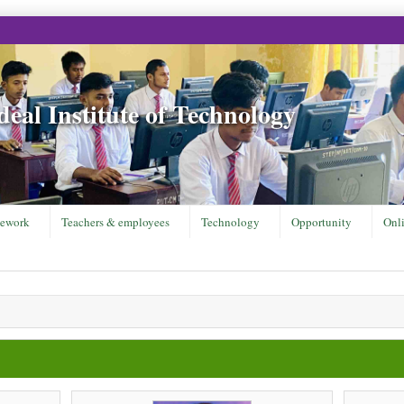
eal Institute of Technology
ework
Teachers & employees
Technology
Opportunity
Onl