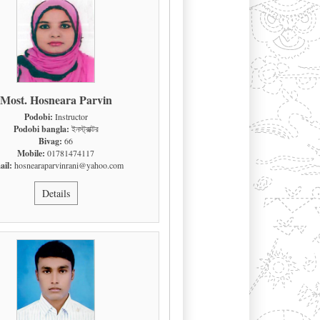
Most. Hosneara Parvin
Podobi:
Instructor
Podobi bangla:
ইনস্ট্রাক্টর
Bivag:
66
Mobile:
01781474117
il:
hosnearaparvinrani@yahoo.com
Details