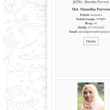
Mst. Masudha Parvee
Podobi:
Instructor
Podobi bangla:
ইনস্ট্রাক্টর
Bivag:
64
Mobile:
01714523629
Email:
masudaparveentt@gmail.c
Details