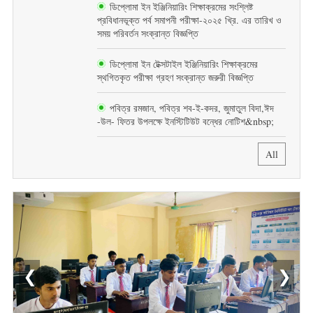
ডিপ্লোমা ইন ইঞ্জিনিয়ারিং শিক্ষাক্রমের সংশ্লিষ্ট
প্রবিধানভূক্ত পর্ব সমাপনী পরীক্ষা-২০২৫ খ্রি. এর তারিখ ও
সময় পরিবর্তন সংক্রান্ত বিজ্ঞপ্তি
ডিপ্লোমা ইন টেক্সটাইল ইঞ্জিনিয়ারিং শিক্ষাক্রমের
স্থগিতকৃত পরীক্ষা গ্রহণ সংক্রান্ত জরুরী বিজ্ঞপ্তি
পবিত্র রমজান, পবিত্র শব-ই-কদর, জুমাতুল বিদা,ঈদ
-উল- ফিতর উপলক্ষে ইনস্টিটিউট বন্ধের নোটিশ&nbsp;
All
❮
❯