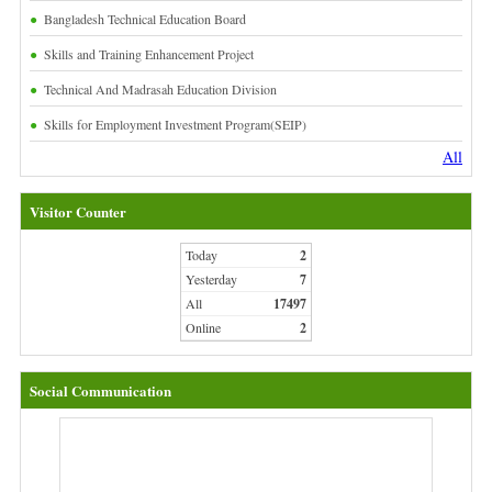
Bangladesh Technical Education Board
Skills and Training Enhancement Project
Technical And Madrasah Education Division
Skills for Employment Investment Program(SEIP)
All
Visitor Counter
Today
2
Yesterday
7
All
17497
Online
2
Social Communication