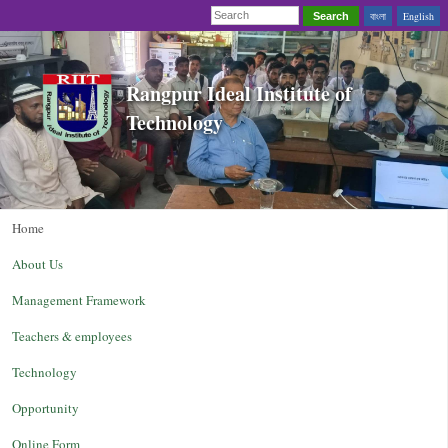
বাংলা
English
Search
Rangpur Ideal Institute of
Technology
Home
About Us
Management Framework
Teachers & employees
Technology
Opportunity
Online Form