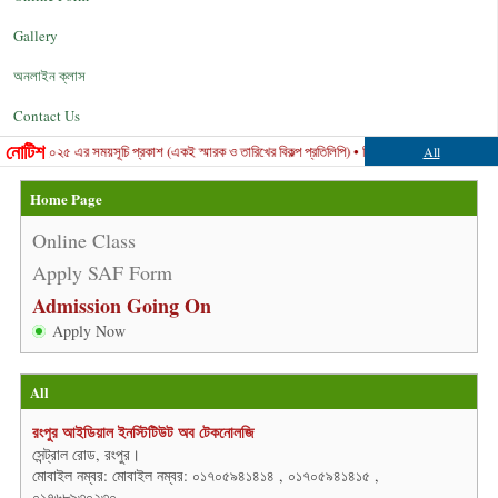
Gallery
অনলাইন ক্লাস
Contact Us
নোটিশ
-২০২৫ এর সময়সূচি প্রকাশ (একই স্মারক ও তারিখের বিকল্প প্রতিলিপি) • ডিপ্লোমা-ইন-ইঞ্জিনিয়ারিং শিক্ষাক্রমের (
All
Home Page
Online Class
Apply SAF Form
Admission Going On
Apply Now
All
রংপুর আইডিয়াল ইনস্টিটিউট অব টেকনোলজি
সেন্ট্রাল রোড, রংপুর।
মোবাইল নম্বর: মোবাইল নম্বর: ০১৭০৫৯৪১৪১৪ , ০১৭০৫৯৪১৪১৫ ,
০১৭৬৮৯৩০২৩০